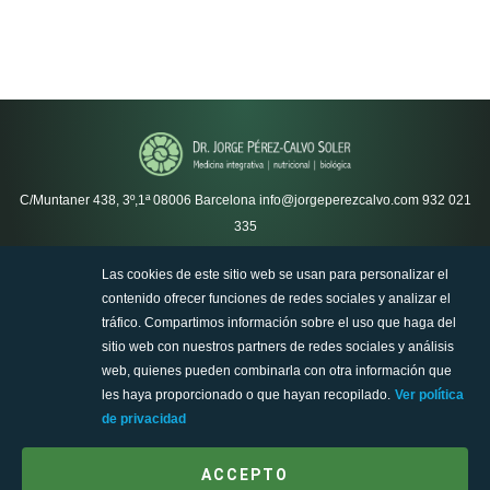
C/Muntaner 438, 3º,1ª
08006 Barcelona
info@jorgeperezcalvo.com
932 021
335
Las cookies de este sitio web se usan para personalizar el
Política de privacidad
contenido ofrecer funciones de redes sociales y analizar el
Política de cookies
tráfico. Compartimos información sobre el uso que haga del
Ejercicio de derechos sobre sus datos personales
sitio web con nuestros partners de redes sociales y análisis
Condiciones de uso de la web
web, quienes pueden combinarla con otra información que
SiteMap
les haya proporcionado o que hayan recopilado.
Ver política
Aviso legal
de privacidad
ACCEPTO