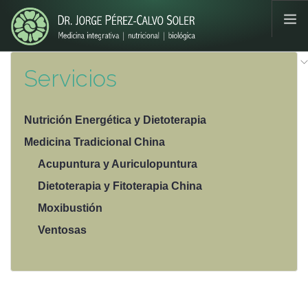
Pasar al contenido principal
Servicios
¿QUIEN ES?
NUTRICIÓN ENERGÉTICA
ALIMENTACIÓN Y CÁNCER
Nutrición Energética y Dietoterapia
SERVICIOS
Medicina Tradicional China
LIBROS
Acupuntura y Auriculopuntura
MULTIMEDIA
Dietoterapia y Fitoterapia China
BLOG
Moxibustión
PEDIR CITA
Ventosas