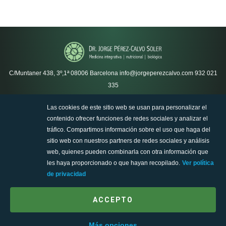
C/Muntaner 438, 3º,1ª
08006 Barcelona
info@jorgeperezcalvo.com
932 021
335
Las cookies de este sitio web se usan para personalizar el
Política de privacidad
contenido ofrecer funciones de redes sociales y analizar el
Política de cookies
tráfico. Compartimos información sobre el uso que haga del
Ejercicio de derechos sobre sus datos personales
sitio web con nuestros partners de redes sociales y análisis
Condiciones de uso de la web
web, quienes pueden combinarla con otra información que
SiteMap
les haya proporcionado o que hayan recopilado.
Ver política
Aviso legal
de privacidad
ACCEPTO
Más opciones