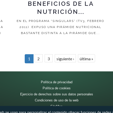
BENEFICIOS DE LA
NUTRICIÓN...
LA
EN EL PROGRAMA “SINGULARS” (TV3, FEBRERO
MA
2011) EXPUSO UNA PIRÁMIDE NUTRICIONAL
N
BASTANTE DISTINTA A LA PIRÁMIDE QUE...
1
2
3
siguiente ›
última »
Política de privacidad
Política de cookies
Ejercicio de derechos sobre sus datos personales
Condiciones de uso de la web
SiteMap
web se usan para personalizar el contenido ofrecer funciones de redes so
Aviso legal