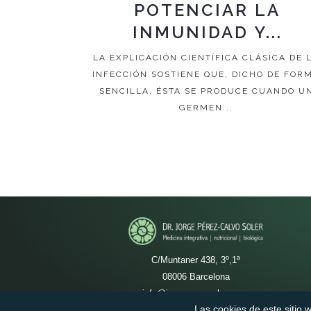
POTENCIAR LA
INMUNIDAD Y...
LA EXPLICACIÓN CIENTÍFICA CLÁSICA DE 
INFECCIÓN SOSTIENE QUE, DICHO DE FOR
SENCILLA, ÉSTA SE PRODUCE CUANDO U
GERMEN...
C/Muntaner 438, 3º,1ª
08006 Barcelona
info@jorgeperezcalvo.com
Las cookies de este sitio 
932 021 335