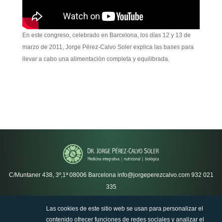
En este congreso, celebrado en Barcelona, los días 12 y 13 de
marzo de 2011, Jorge Pérez-Calvo Soler explica las bases para
llevar a cabo una alimentación completa y equilibrada.
C/Muntaner 438, 3º,1ª
08006 Barcelona
info@jorgeperezcalvo.com
932 021
335
Las cookies de este sitio web se usan para personalizar el
Política de privacidad
contenido ofrecer funciones de redes sociales y analizar el