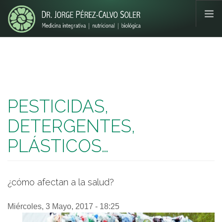
Pasar al contenido principal
¿QUIEN ES?
NUTRICIÓN ENERGÉTICA
ALIMENTACIÓN Y CÁNCER
SERVICIOS
PESTICIDAS,
LIBROS
DETERGENTES,
MULTIMEDIA
BLOG
PLÁSTICOS…
PEDIR CITA
¿cómo afectan a la salud?
Miércoles, 3 Mayo, 2017 - 18:25