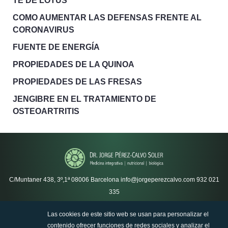
TÉ DE LOTUS
COMO AUMENTAR LAS DEFENSAS FRENTE AL
CORONAVIRUS
FUENTE DE ENERGÍA
PROPIEDADES DE LA QUINOA
PROPIEDADES DE LAS FRESAS
JENGIBRE EN EL TRATAMIENTO DE
OSTEOARTRITIS
C/Muntaner 438, 3º,1ª
08006 Barcelona
info@jorgeperezcalvo.com
932 021
335
Las cookies de este sitio web se usan para personalizar el
Política de privacidad
contenido ofrecer funciones de redes sociales y analizar el