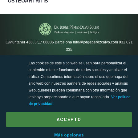
OSTEOARTRITIS
C/Muntaner 438, 3º,1ª
08006 Barcelona
info@jorgeperezcalvo.com
932 021
335
Las cookies de este sitio web se usan para personalizar el
Política de privacidad
contenido ofrecer funciones de redes sociales y analizar el
Política de cookies
tráfico. Compartimos información sobre el uso que haga del
Ejercicio de derechos sobre sus datos personales
sitio web con nuestros partners de redes sociales y análisis
Condiciones de uso de la web
web, quienes pueden combinarla con otra información que
SiteMap
les haya proporcionado o que hayan recopilado.
Ver política
Aviso legal
de privacidad
ACCEPTO
Más opciones