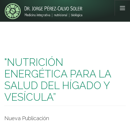
Pasar al contenido principal
¿QUIEN ES?
NUTRICIÓN ENERGÉTICA
ALIMENTACIÓN Y CÁNCER
SERVICIOS
"NUTRICIÓN
LIBROS
ENERGÉTICA PARA LA
MULTIMEDIA
BLOG
SALUD DEL HÍGADO Y
PEDIR CITA
VESÍCULA”
Nueva Publicación