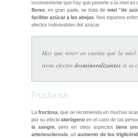
inconveniente que hay que ponerle a la miel es
flores
; en gran parte, se trata de
miel “de azú
facilitar azúcar a las abejas
. Nos topamos enton
efectos indeseables del azúcar.
Hay que tener en cuenta que la miel
desmineralizantes
tiene efectos
si se
Fructuosa
La
fructosa
, que se recomienda en muchas ocasi
por su efecto
aterógeno
en el caso de las pers
la sangre
, pero en otros aspectos
tiene un
arteriosclerosis
, un
aumento de los
triglicér