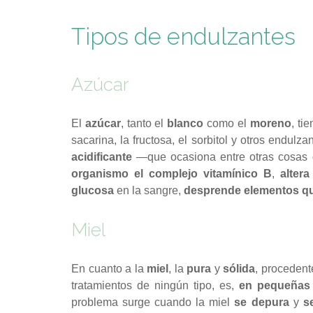
Tipos de endulzantes
Azúcar
El
azúcar
, tanto el
blanco
como el
moreno
, ti
sacarina, la fructosa, el sorbitol y otros endulza
acidificante
—que ocasiona entre otras cosas
organismo el complejo vitamínico B
,
altera
glucosa
en la sangre,
desprende elementos q
Miel
En cuanto a la
miel
, la
pura
y
sólida
, proceden
tratamientos de ningún tipo, es,
en pequeñas 
problema surge cuando la miel
se depura
y
s