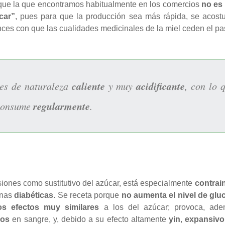
 que la que encontramos habitualmente en los comercios
no es 
car”
, pues para que la producción sea más rápida, se acost
ces con que las cualidades medicinales de la miel ceden el pa
caliente
acidificante
 es de naturaleza
y muy
, con lo 
regularmente
 consume
.
ones como sustitutivo del azúcar, está especialmente
contrai
onas
diabéticas
. Se receta porque
no aumenta el nivel de glu
os efectos muy similares
a los del azúcar; provoca, ad
idos
en sangre, y, debido a su efecto altamente
yin
,
expansivo