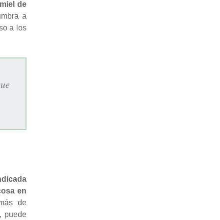
miel de
umbra a
so a los
que
ndicada
cosa en
emás de
, puede