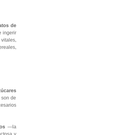
atos de
 ingerir
vitales,
ereales,
zúcares
s son de
esarios
dos
—la
uctosa y