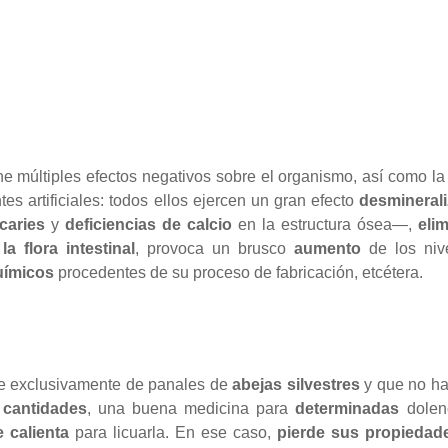
ene múltiples efectos negativos sobre el organismo, así como la 
ntes artificiales: todos ellos ejercen un gran efecto
desmineral
caries
y
deficiencias de calcio
en la estructura ósea—,
eli
 la flora intestinal
, provoca un brusco
aumento
de los niv
uímicos
procedentes de su proceso de fabricación, etcétera.
te exclusivamente de panales de
abejas silvestres
y que no ha
cantidades
, una buena medicina para
determinadas
dolen
e calienta
para licuarla. En ese caso,
pierde sus propiedad