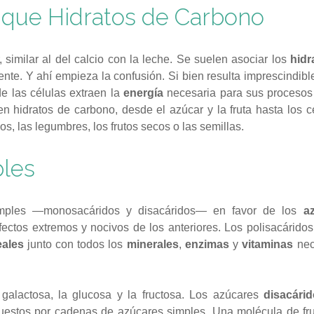
 que Hidratos de Carbono
 similar al del calcio con la leche. Se suelen asociar los
hidr
te. Y ahí empieza la confusión. Si bien resulta imprescindible
e las células extraen la
energía
necesaria para sus procesos 
n hidratos de carbono, desde el azúcar y la fruta hasta los c
os, las legumbres, los frutos secos o las semillas.
bles
simples —monosacáridos y disacáridos— en favor de los
a
fectos extremos y nocivos de los anteriores. Los polisacárido
eales
junto con todos los
minerales
,
enzimas
y
vitaminas
nec
 galactosa, la glucosa y la fructosa. Los azúcares
disacári
uestos por cadenas de azúcares simples. Una molécula de fr