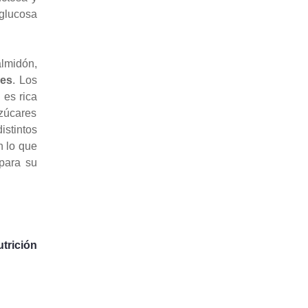
glucosa
lmidón,
les
. Los
 es rica
azúcares
istintos
n lo que
para su
trición