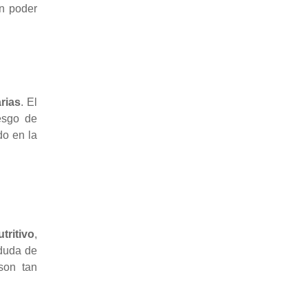
un poder
rias
. El
iesgo de
do en la
utritivo
,
 duda de
son tan