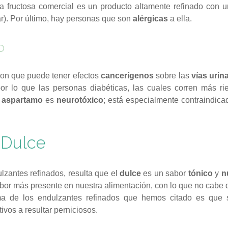
la fructosa comercial es un producto altamente refinado con 
r). Por último, hay personas que son
alérgicas
a ella.
o
con que puede tener efectos
cancerígenos
sobre las
vías urina
por lo que las personas diabéticas, las cuales corren más r
l
aspartamo
es
neurotóxico
; está especialmente contraindica
 Dulce
zantes refinados, resulta que el
dulce
es un sabor
tónico
y
n
abor más presente en nuestra alimentación, con lo que no cabe
a de los endulzantes refinados que hemos citado es que 
ivos a resultar perniciosos.