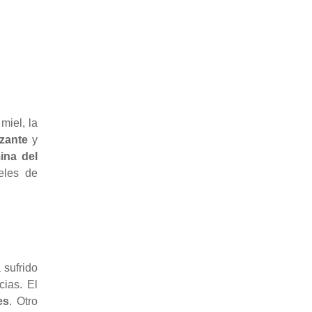
miel, la
izante
y
mina del
eles de
 sufrido
cias. El
es
. Otro